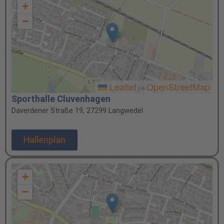
+
−
Leaflet
OpenStreetMap
|
©
Sporthalle Cluvenhagen
Daverdener Straße 19, 27299 Langwedel
Hallenplan
+
−