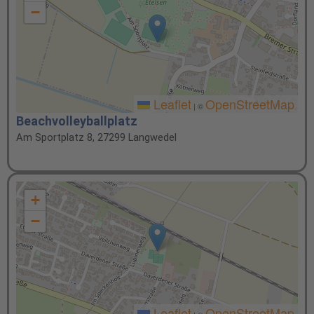
−
Leaflet
OpenStreetMap
|
©
Beachvolleyballplatz
Am Sportplatz 8, 27299 Langwedel
+
−
Leaflet
OpenStreetMap