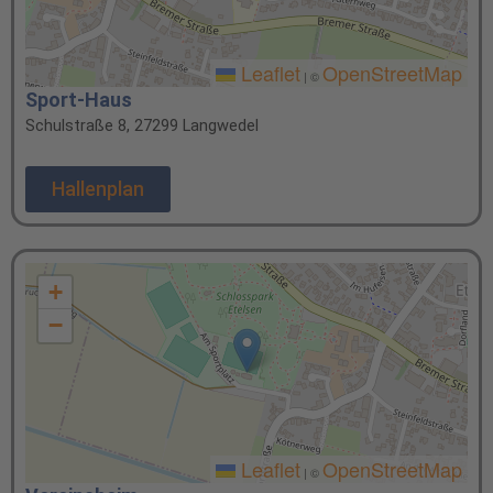
Leaflet
OpenStreetMap
|
©
Sport-Haus
Schulstraße 8, 27299 Langwedel
Hallenplan
+
−
Leaflet
OpenStreetMap
|
©