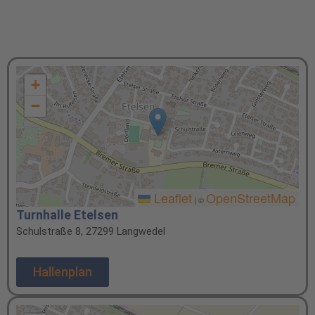
+
−
Leaflet
OpenStreetMap
|
©
Turnhalle Etelsen
Schulstraße 8, 27299 Langwedel
Hallenplan